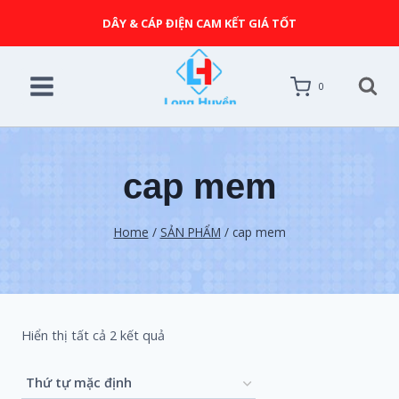
DÂY & CÁP ĐIỆN CAM KẾT GIÁ TỐT
0
cap mem
Home
/
SẢN PHẨM
/
cap mem
Hiển thị tất cả 2 kết quả