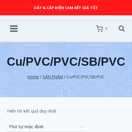
DÂY & CÁP ĐIỆN CAM KẾT GIÁ TỐT
0
Cu/PVC/PVC/SB/PVC
Home
/
SẢN PHẨM
/
Cu/PVC/PVC/SB/PVC
Hiển thị kết quả duy nhất