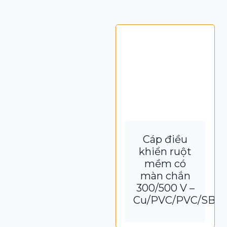
Cáp điều
khiển ruột
mềm có
màn chắn
300/500 V –
Cu/PVC/PVC/SB/